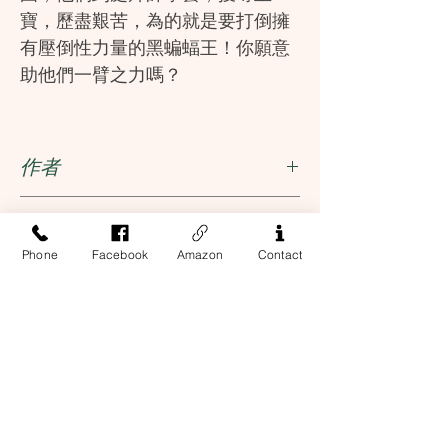
寶，歷盡艱苦，為的就是要打倒擁
有壓倒性力量的黑蝙蝠王！你願意
助他們一臂之力嗎？
唐老鴨出走少林寺後可謂頭頭碰著
黑，一心前往武當山拜師學藝，途
作者
中不但受到黑蝙蝠兵團的追捕，又
遇上猛虎，還跌落了山崖，後來更
楊鵬
出版社
被一位自稱張三「瘋」的怪人，逼
Phone
Facebook
Amazon
Contact
他捉魚、捉螢火蟲，原來這都是鍛
新雅文化事業有限公司
ISBN
鍊太極的基本功。武功突飛猛進的
唐老鴨能否為應龍村村民解困，打
9789620851728
敗強敵惡龍及奪得軒轅神劍？快來
打開《功夫米奇‧武當鴨大俠》吧！
Address