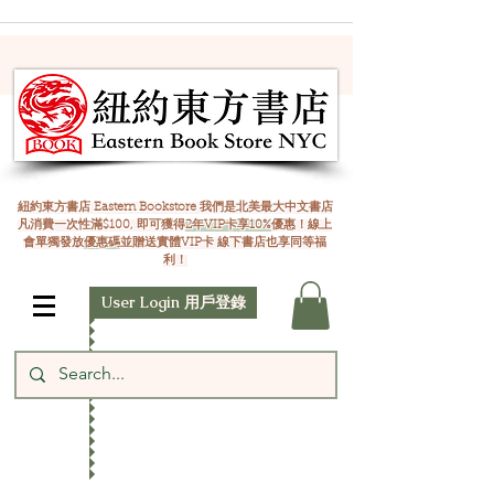
紐約東方書店 Eastern Bookstore 我們是北美最大中文書店
凡消費一次性滿$100, 即可獲得
2年VIP卡享10%
優惠！線上
會單獨發放
優惠碼
並贈送實體VIP卡 線下書店也享同等福
利！
User Login 用戶登錄