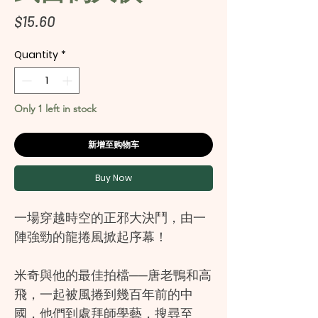
Price
$15.60
Quantity
*
Only 1 left in stock
新增至购物车
Buy Now
一場穿越時空的正邪大決鬥，由一
陣強勁的龍捲風掀起序幕！
米奇與他的最佳拍檔──唐老鴨和高
飛，一起被風捲到幾百年前的中
國，他們到處拜師學藝，搜尋至