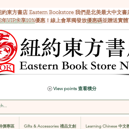
紐約東方書店 Eastern Bookstore 我們是北美最大中文書
2年VIP卡享10%
優惠！線上會單獨發放
優惠碼
並贈送實體
View points 查看積分
al 特價專區
Gifts & Accessories 禮品文創
Learning Chinese 中
al 特價專區
Gifts & Accessories 禮品文創
Learning Chinese 中