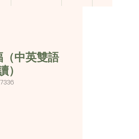
福（中英雙語
讀）
17336