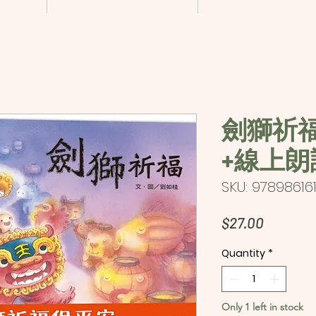
劍獅祈
+線上朗
SKU: 97898616
Price
$27.00
Quantity
*
Only 1 left in stock