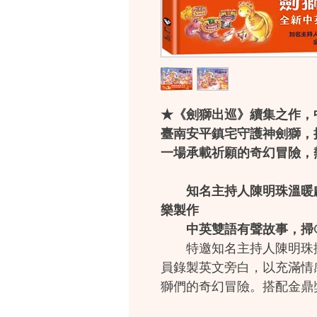
★《劍獅出巡》續集之作，
臺南安平鎮宅守護神劍獅，
一場承載祈願的奇幻冒險，
知名主持人陳明珠溫暖獻
樂製作
中英雙語有聲故事，掃QR
特邀知名主持人陳明珠擔
員錄製英文旁白，以充滿情
獅們的奇幻冒險。搭配金鼎
作，細膩流暢的音樂層次，