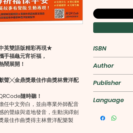
ISBN
中英雙語版精彩再現★
攜手福龜元宵祈福，
9789861617336
熱鬧展開！
Author
劉如桂
聲╳金鼎獎最佳作曲獎林豊洋配
Publisher
信誼基金出版
Code隨時聽！
Language
任中文旁白，並由專業外師配音
感的聲線與道地發音，生動演繹劍
繁體中文
獎最佳作曲獎得主林豊洋配樂製
襯托出故事的高潮與轉折，為讀者