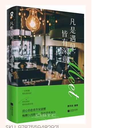
SKU: 9787559482921