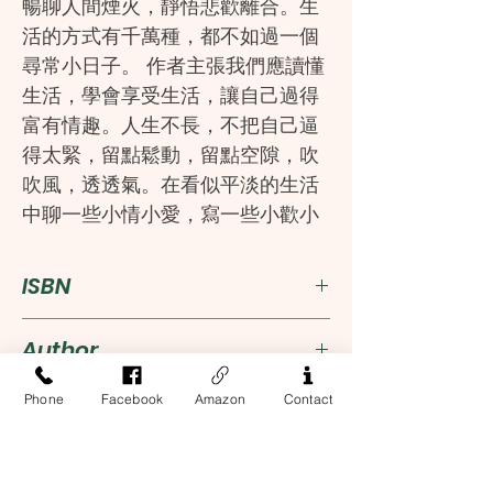
暢聊人間煙火，靜悟悲歡離合。生
活的方式有千萬種，都不如過一個
尋常小日子。 作者主張我們應讀懂
生活，學會享受生活，讓自己過得
富有情趣。人生不長，不把自己逼
得太緊，留點鬆動，留點空隙，吹
吹風，透透氣。在看似平淡的生活
中聊一些小情小愛，寫一些小歡小
喜，俯仰之間，生活的一點一滴就
積存了歲月之美，深長而有味。大
ISBN
多尋常的日子里，有前進一寸的勇
氣，也有後退一尺的從容。
9787559482921
Author
康娜
Phone
Facebook
Amazon
Contact
Publisher
江蘇鳳凰文藝
Language