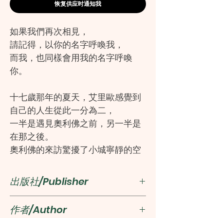
恢复供应时通知我
如果我們再次相見，
請記得，以你的名字呼喚我，
而我，也同樣會用我的名字呼喚
你。
十七歲那年的夏天，艾里歐感覺到
自己的人生從此一分為二，
一半是遇見奧利佛之前，另一半是
在那之後。
奧利佛的來訪驚擾了小城寧靜的空
氣，
他讓午後暖風更加騷動，讓每一次
出版社/Publisher
沉默都成為試探。
隔鄰的房間、曖昧的池畔、夜半的
麥田
作者/Author
足音、走廊上相互追逐的眼神，