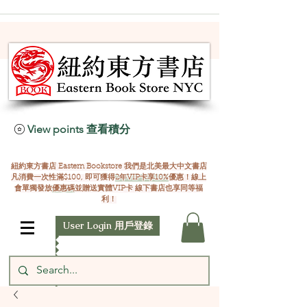
View points 查看積分
紐約東方書店 Eastern Bookstore 我們是北美最大中文書店
凡消費一次性滿$100, 即可獲得
2年VIP卡享10%
優惠！線上
會單獨發放
優惠碼
並贈送實體VIP卡 線下書店也享同等福
利！
User Login 用戶登錄