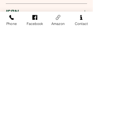
艾里歐常想，如果沒有那些刻骨銘
安德列．艾席蒙
ISBN
心的夜晚，他會不會朝生命的另一
條路走去？
Phone
Facebook
Amazon
Contact
9789863445272
如果兩人不曾感受過彼此，他是否
永不可能成為現在的自己？
是如何突如其來又猛烈的愛，緊縛
Address
兩人的身與心⋯⋯
是如何灼燒靈魂的六個星期，在他
13-17 Elizabeth Street, 2nd Floor
New York, NY 10013
們心裡留下一生的印記⋯⋯
Contact Us
Phone:
212-226-8461
Email:
business@easternbooknyc.com