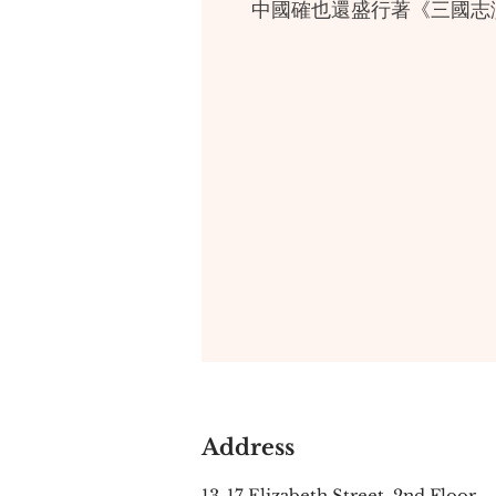
中國確也還盛行著《三國志
社會還有三國氣和水滸氣的
《三國演義》的社會影響，
就文學而論，它的人物塑造
小說家都從其中吸取了營養
《三國演義》結構之宏偉與
典小說均無與倫比。——[日
《三國演義》是中國膾炙人
上扮演著舉足輕重的角色。
這部巨著描寫三國時代魏國
家內部的爾虞我詐。透過作
Address
關羽等個性鮮明的政治家、
愛小說的人而言，該書的人
13-17 Elizabeth Street, 2nd Floor