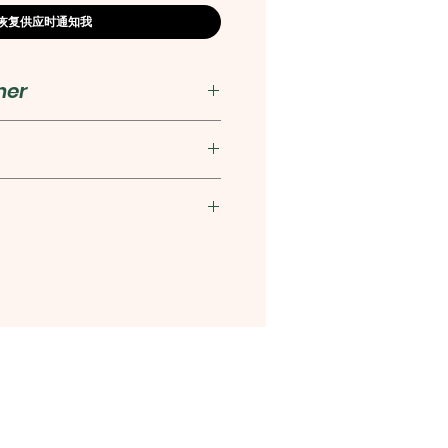
恢复供应时通知我
her
香港)有限公司
5