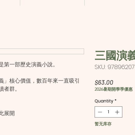
三國演義
是第一部歷史演義小說。
SKU: 9789620
義」核心價值，數百年來一直吸引
Price
$63.00
讀者群。
2026暑期開學季優惠
Quantity
*
此展開
暂无库存