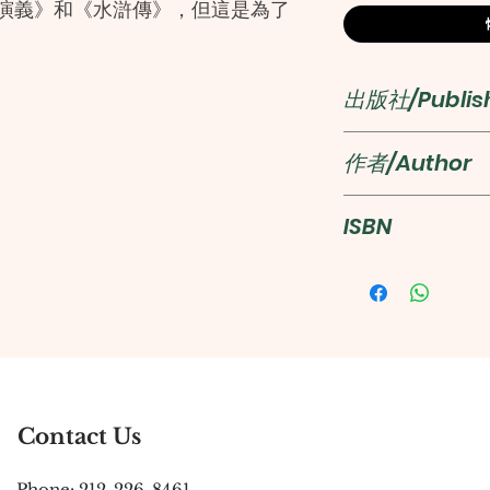
演義》和《水滸傳》，但這是為了
緣故。——魯迅《且介亭雜文二集》
遠遠超過了它的文學價值。顯然，
出版社/Publis
功夫也確是第一流的，中國後世的
。——金庸
商務印書館(
作者/Author
羅貫中
人物活動地域舞台之廣大，世界古
ISBN
]吉川英治
978962074564
口的長篇章回小說，在中國文學史
、蜀國、吳國之間的侵略爭奪及國
者的妙筆，劉備、曹操、諸葛亮、
Contact Us
謀士、臣子的形象躍然紙上。對喜
物刻畫活靈活現，情節曲折，引人
Phone: 212-226-8461