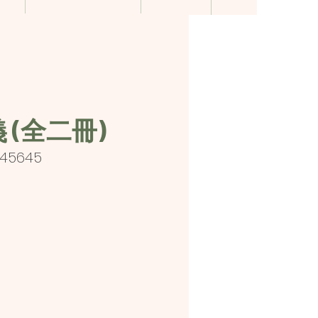
 (全二冊)
745645